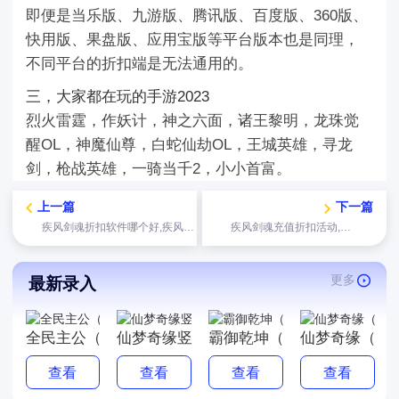
即便是当乐版、九游版、腾讯版、百度版、360版、
快用版、果盘版、应用宝版等平台版本也是同理，
不同平台的折扣端是无法通用的。
三，大家都在玩的手游2023
烈火雷霆，作妖计，神之六面，诸王黎明，龙珠觉
醒OL，神魔仙尊，白蛇仙劫OL，王城英雄，寻龙
剑，枪战英雄，一骑当千2，小小首富。
上一篇
下一篇
疾风剑魂折扣软件哪个好,疾风剑魂哪个平台有折扣
疾风剑魂充值折扣活动,疾风剑魂充值折扣排行
更多
最新录入
全民主公（0.1折免费版）
仙梦奇缘竖版
霸御乾坤（0.1折送千张64
仙梦奇缘（3.
查看
查看
查看
查看