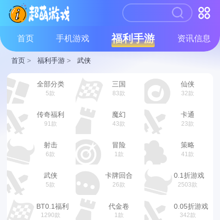
福利手游
首页
手机游戏
资讯信息
首页
>
福利手游
>
武侠
全部分类
三国
仙侠
5款
83款
32款
传奇福利
魔幻
卡通
91款
43款
23款
射击
冒险
策略
6款
1款
41款
武侠
卡牌回合
0.1折游戏
5款
26款
2503款
BT0.1福利
代金卷
0.05折游戏
1290款
1款
342款