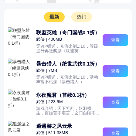
最新
热门
联盟英雄（奇门国战0.1折）
武侠 | 400MB
查看
无VIP赠送，充值比例1:10，等级
提升再送奖励《联盟英...
暴击猎人（绝世武侠0.1折）
武侠 | 7MB
查看
无VIP赠送，充值比例1:10，活动
丰富不枯燥《暴击猎人（...
永夜魔君（首续0.1折）
武侠 | 223.9M
查看
游戏介绍：天下将乱，妖邪横
生，百姓苦不堪言，玄门自顾不...
逍遥游之风云录
武侠 | 511.38MB
查看