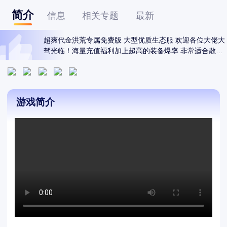
简介
信息
相关专题
最新
超爽代金洪荒专属免费版 大型优质生态服 欢迎各位大佬大
驾光临！海量充值福利加上超高的装备爆率 非常适合散
人！良心福利送您一路到底！打怪爆高级装备 同时也能刷
充值！累计充值 充值积分都可以打怪获得！花点时间人人
可以称霸服务器！上线标配赠送自动回收、自动拾取、自
动吃货币、大背包 全部上线就送 开局无忧下图爽刷！装备
游戏简介
一切靠打 散人无限追梦！传奇归来 风云再起 成就王者的
奇之路！