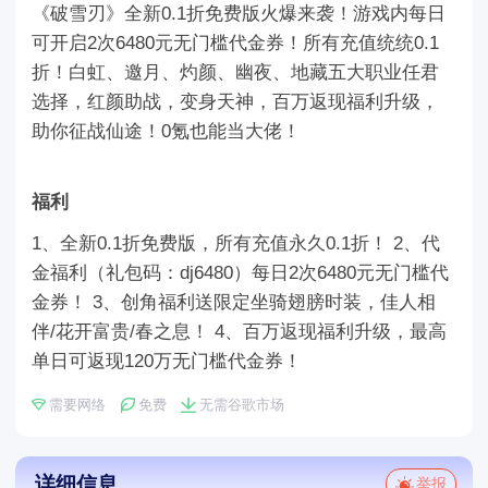
《破雪刃》全新0.1折免费版火爆来袭！游戏内每日
可开启2次6480元无门槛代金券！所有充值统统0.1
折！白虹、邀月、灼颜、幽夜、地藏五大职业任君
选择，红颜助战，变身天神，百万返现福利升级，
助你征战仙途！0氪也能当大佬！
福利
1、全新0.1折免费版，所有充值永久0.1折！ 2、代
金福利（礼包码：dj6480）每日2次6480元无门槛代
金券！ 3、创角福利送限定坐骑翅膀时装，佳人相
伴/花开富贵/春之息！ 4、百万返现福利升级，最高
单日可返现120万无门槛代金券！
需要网络
免费
无需谷歌市场
详细信息
举报