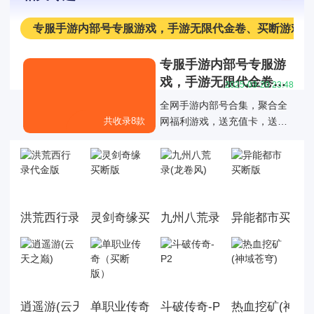
专服手游内部号专服游戏，手游无限代金卷、买断游戏
专服手游内部号专服游
戏，手游无限代金卷、
2025-03-20 23:48
买断游戏
全网手游内部号合集，聚合全
共收录8款
网福利游戏，送充值卡，送代
金卷，买断版，MG游戏后台直
接送等专服游戏大全，为玩家
提供仙侠传奇回合二次元等多
种类型的游戏选择，让玩家们
更省钱就能得到游戏的快乐！
洪荒西行录代金版
灵剑奇缘买断版
九州八荒录(龙卷风)
异能都市买断
逍遥游(云天之巅)
单职业传奇（买断版）
斗破传奇-P2
热血挖矿(神域