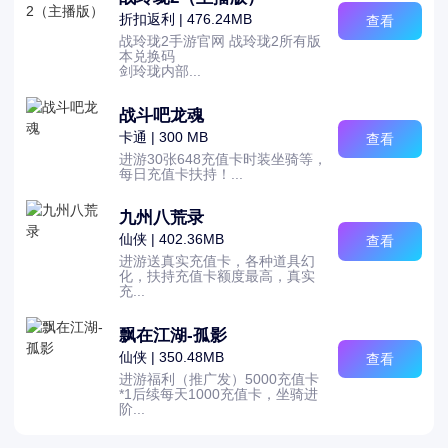
折扣返利 | 476.24MB
查看
战玲珑2手游官网 战玲珑2所有版
本兑换码
剑玲珑内部...
战斗吧龙魂
卡通 | 300 MB
查看
进游30张648充值卡时装坐骑等，
每日充值卡扶持！...
九州八荒录
仙侠 | 402.36MB
查看
进游送真实充值卡，各种道具幻
化，扶持充值卡额度最高，真实
充...
飘在江湖-孤影
仙侠 | 350.48MB
查看
进游福利（推广发）5000充值卡
*1后续每天1000充值卡，坐骑进
阶...