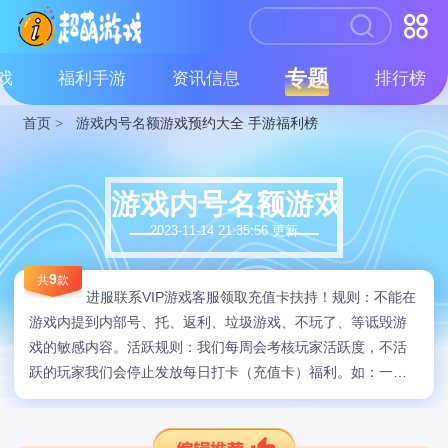
专题
戏
福利手游
资讯信息
排行榜
首页
>
游戏内号名额游戏预约大全 手游福利榜
游戏内号名额游戏预约大全
2023-11-14 21:35:56 更新
9
共
款
进服联系VIP游戏客服领取充值卡扶持！规则：不能在
游戏内提到内部号、托、返利、垃圾游戏、不玩了、等诋毁游
戏的敏感内容。活跃规则：我们每周会考核玩家活跃度，不活
跃的玩家我们会停止发放每日打卡（充值卡）福利。如：一周
在线低于10小时、连续3天没上线。