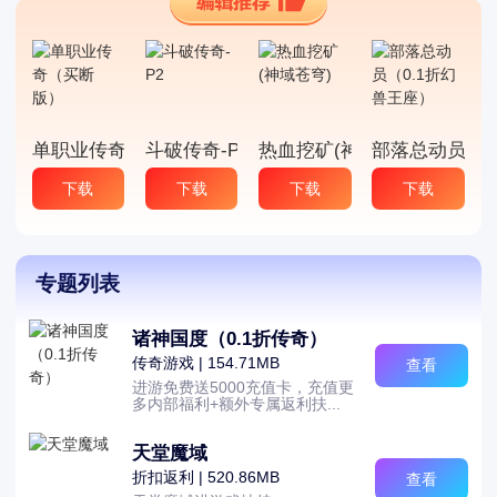
单职业传奇（买断版）
斗破传奇-P2
热血挖矿(神域苍穹)
部落总动员（0
下载
下载
下载
下载
专题列表
诸神国度（0.1折传奇）
传奇游戏 | 154.71MB
查看
进游免费送5000充值卡，充值更
多内部福利+额外专属返利扶...
天堂魔域
折扣返利 | 520.86MB
查看