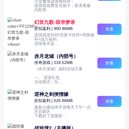
天堂魔域进游戏扶持：
进游戏免费送充值卡，联系客服
内部系...
幻世九歌-琼华梦录
折扣返利 | 900.86MB
查看
进游戏送5000充值卡扶持+等级福
利+战力福利
后续每天送...
赤月龙城（内部号）
传奇游戏 | 218.52MB
查看
《赤月龙城》福利活动方案
一、 进游礼包
活动形式：玩...
逆神之剑侠情缘
折扣返利 | 525.86MB
查看
最新火爆仙侠手游每天下午一点
开启新区
下载好了进最新...
战玲珑2（主播版）