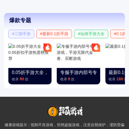
爆款专题
#三国手游
#最新0.1折手游
#仙侠手游大全
#0.1
0.05折手游大全，0.05折扣手游热度榜推荐
专服手游内部号专服游戏，手游
最新0.1
90
8
180
收录
款
收录
款
收录
款
健康游戏提示：抵制不良游戏，拒绝盗版游戏，注意自我保护，谨防受骗